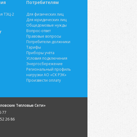
ния
Потребителям
я ТЭЦ-2
Для физических лиц
Для юридических лиц
Общедомовые нужды
Вопрос-ответ
т
Правовые вопросы
Потребители-должники
Тарифы
Приборы учёта
Условия подключения
Энергосбережение
Региональный профиль
нагрузки АО «СК РЭК»
Произвести оплату
ловские Тепловые Сети»
6 77
252 26 86