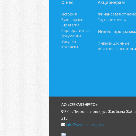
О нас
Акционерам
История
Финансовая отчетно
Руководство
Годовые отчеты
Стратегия
Корпоративные
Инвестпрограмм
документы
Закупки
Инвестиционные
Контакты
обязательства: итоги
АО «СЕВКАЗЭНЕРГО»
РК, г. Петропавловск, ул. Жамбыла Жаба
215
info@sevkazenergo.kz