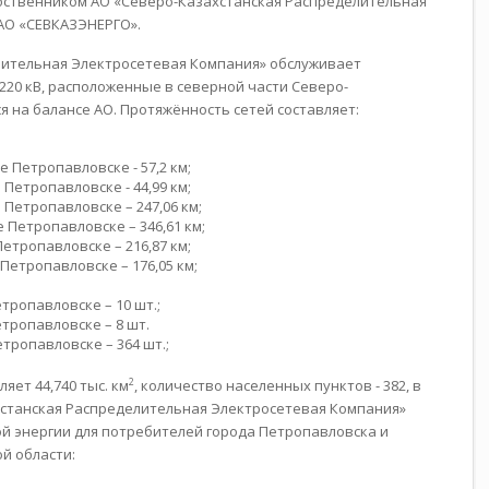
бственником АО «Северо-Казахстанская Распределительная
АО «СЕВКАЗЭНЕРГО».
лительная Электросетевая Компания» обслуживает
220 кВ, расположенные в северной части Северо-
я на балансе АО. Протяжённость сетей составляет:
оде Петропавловске - 57,2 км;
де Петропавловске - 44,99 км;
оде Петропавловске – 247,06 км;
оде Петропавловске – 346,61 км;
е Петропавловске – 216,87 км;
де Петропавловске – 176,05 км;
Петропавловске – 10 шт.;
 Петропавловске – 8 шт.
 Петропавловске – 364 шт.;
2
ет 44,740 тыс. км
, количество населенных пунктов - 382, в
ахстанская Распределительная Электросетевая Компания»
й энергии для потребителей города Петропавловска и
й области: