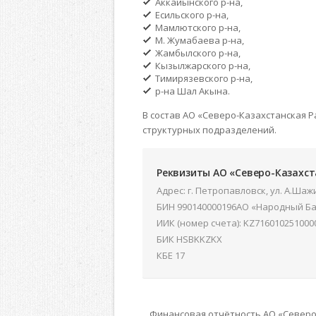
Аккайынского р-на,
Есильского р-на,
Мамлютского р-на,
М. Жумабаева р-на,
Жамбылского р-на,
Кызылжарского р-на,
Тимирязевского р-на,
р-на Шал Акына.
В состав АО «Северо-Казахстанская 
структурных подразделений.
Реквизиты АО «Северо-Казахст
Адрес: г. Петропавловск, ул. А.Ша
БИН 990140000196АО «Народный Ба
ИИК (номер счета): KZ716010251000
БИК HSBKKZKX
КБЕ 17
Финансовая отчётность АО «Северо