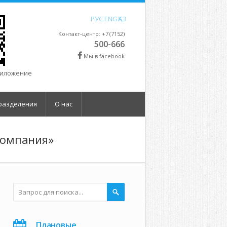
РУС
ENG
ҚАЗ
Контакт-центр: +7 (7152)
500-666
Мы в facebook
риложение
разделения
О нас
Компания»
Плановые