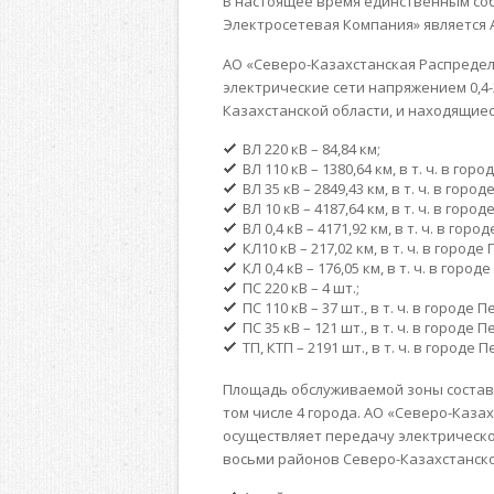
В настоящее время единственным со
Электросетевая Компания» является 
АО «Северо-Казахстанская Распреде
электрические сети напряжением 0,4-
Казахстанской области, и находящиес
ВЛ 220 кВ – 84,84 км;
ВЛ 110 кВ – 1380,64 км, в т. ч. в гор
ВЛ 35 кВ – 2849,43 км, в т. ч. в горо
ВЛ 10 кВ – 4187,64 км, в т. ч. в гор
ВЛ 0,4 кВ – 4171,92 км, в т. ч. в гор
КЛ10 кВ – 217,02 км, в т. ч. в город
КЛ 0,4 кВ – 176,05 км, в т. ч. в горо
ПС 220 кВ – 4 шт.;
ПС 110 кВ – 37 шт., в т. ч. в городе 
ПС 35 кВ – 121 шт., в т. ч. в городе
ТП, КТП – 2191 шт., в т. ч. в городе
Площадь обслуживаемой зоны составля
том числе 4 города. АО «Северо-Каз
осуществляет передачу электрическо
восьми районов Северо-Казахстанско