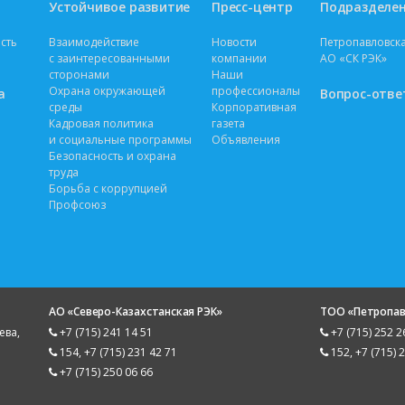
Устойчивое развитие
Пресс-центр
Подразделе
сть
Взаимодействие
Новости
Петропавловска
с заинтересованными
компании
АО «СК РЭК»
сторонами
Наши
Охрана окружающей
профессионалы
а
Вопрос-отве
среды
Корпоративная
Кадровая политика
газета
и социальные программы
Объявления
Безопасность и охрана
труда
Борьба с коррупцией
Профсоюз
АО «Северо-Казахстанская РЭК»
ТОО «Петропав
ева,
+7 (715) 241 14 51
+7 (715) 252 2
154, +7 (715) 231 42 71
152, +7 (715) 
+7 (715) 250 06 66