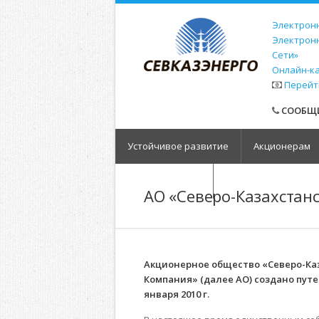
Электронн
Электрон
Сети»
Онлайн-к
Перейт
СООБЩИ
Устойчивое развитие
Акционерам
Обратная связь
АО «Северо-Казахстан
Акционерное общество «Северо-Ка
Компания» (далее АО) создано пут
января 2010 г.