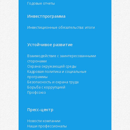
Годовые отчеты
Инвестпрограмма
Инвестиционные обязательства: итоги
Устойчивое развитие
Взаимодействие с заинтересованными
сторонами
Охрана окружающей среды
Кадровая политика и социальные
программы
Безопасность и охрана труда
Борьба с коррупцией
Профсоюз
Пресс-центр
Новости компании
Наши профессионалы