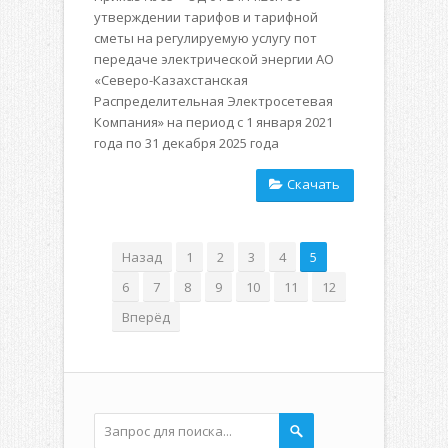
утверждении тарифов и тарифной
сметы на регулируемую услугу пот
передаче электрической энергии АО
«Северо-Казахстанская
Распределительная Электросетевая
Компания» на период с 1 января 2021
года по 31 декабря 2025 года
Скачать
Назад
1
2
3
4
5
6
7
8
9
10
11
12
Вперёд