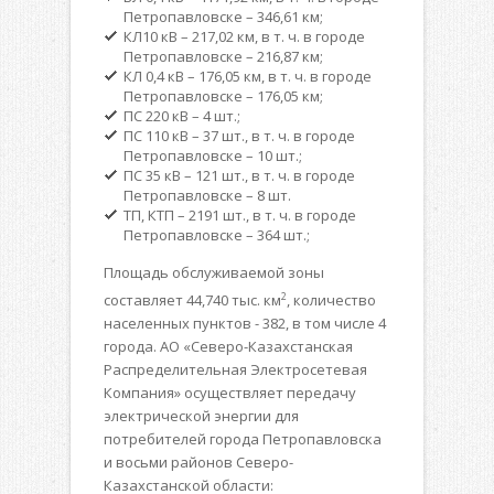
Петропавловске – 346,61 км;
КЛ10 кВ – 217,02 км, в т. ч. в городе
Петропавловске – 216,87 км;
КЛ 0,4 кВ – 176,05 км, в т. ч. в городе
Петропавловске – 176,05 км;
ПС 220 кВ – 4 шт.;
ПС 110 кВ – 37 шт., в т. ч. в городе
Петропавловске – 10 шт.;
ПС 35 кВ – 121 шт., в т. ч. в городе
Петропавловске – 8 шт.
ТП, КТП – 2191 шт., в т. ч. в городе
Петропавловске – 364 шт.;
Площадь обслуживаемой зоны
2
составляет 44,740 тыс. км
, количество
населенных пунктов - 382, в том числе 4
города. АО «Северо-Казахстанская
Распределительная Электросетевая
Компания» осуществляет передачу
электрической энергии для
потребителей города Петропавловска
и восьми районов Северо-
Казахстанской области: