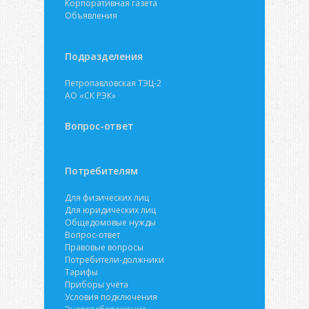
Корпоративная газета
Объявления
Подразделения
Петропавловская ТЭЦ-2
АО «СК РЭК»
Вопрос-ответ
Потребителям
Для физических лиц
Для юридических лиц
Общедомовые нужды
Вопрос-ответ
Правовые вопросы
Потребители-должники
Тарифы
Приборы учёта
Условия подключения