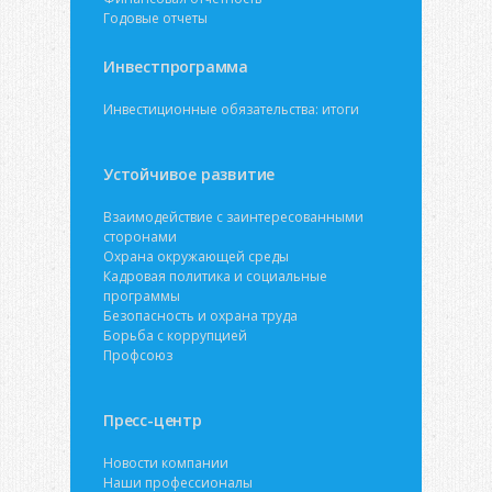
Годовые отчеты
Инвестпрограмма
Инвестиционные обязательства: итоги
Устойчивое развитие
Взаимодействие с заинтересованными
сторонами
Охрана окружающей среды
Кадровая политика и социальные
программы
Безопасность и охрана труда
Борьба с коррупцией
Профсоюз
Пресс-центр
Новости компании
Наши профессионалы