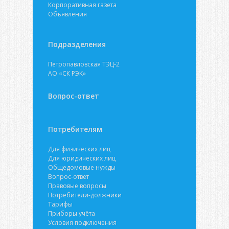
Корпоративная газета
Объявления
Подразделения
Петропавловская ТЭЦ-2
АО «СК РЭК»
Вопрос-ответ
Потребителям
Для физических лиц
Для юридических лиц
Общедомовые нужды
Вопрос-ответ
Правовые вопросы
Потребители-должники
Тарифы
Приборы учёта
Условия подключения