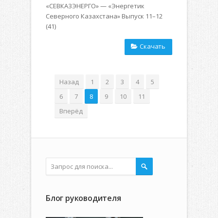
«СЕВКАЗЭНЕРГО» — «Энергетик
Северного Казахстана» Выпуск 11–12
(41)
Скачать
Назад
1
2
3
4
5
6
7
8
9
10
11
Вперёд
Блог руководителя