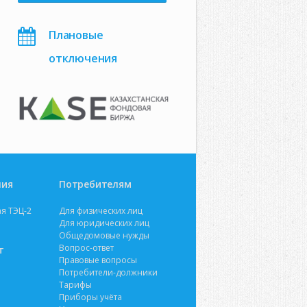
Плановые
отключения
ния
Потребителям
я ТЭЦ-2
Для физических лиц
Для юридических лиц
Общедомовые нужды
Вопрос-ответ
т
Правовые вопросы
Потребители-должники
Тарифы
Приборы учёта