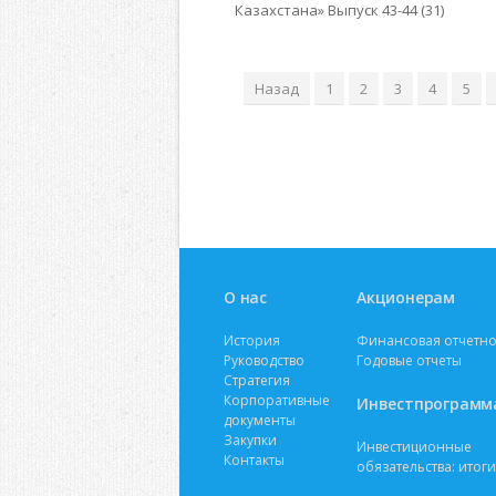
Казахстана» Выпуск 43-44 (31)
Назад
1
2
3
4
5
О нас
Акционерам
История
Финансовая отчетно
Руководство
Годовые отчеты
Стратегия
Корпоративные
Инвестпрограмм
документы
Закупки
Инвестиционные
Контакты
обязательства: итоги