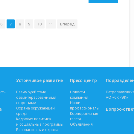
6
7
8
9
10
11
Вперёд
Устойчивое развитие
Пресс-центр
Подразделе
сть
Взаимодействие
Новости
Петропавловска
с заинтересованными
компании
АО «СК РЭК»
сторонами
Наши
Охрана окружающей
профессионалы
а
Вопрос-отве
среды
Корпоративная
Кадровая политика
газета
и социальные программы
Объявления
Безопасность и охрана