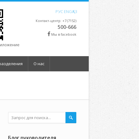
РУС
ENG
ҚАЗ
Контакт-центр: +7 (7152)
500-666
Мы в facebook
риложение
разделения
О нас
Блог руководителя