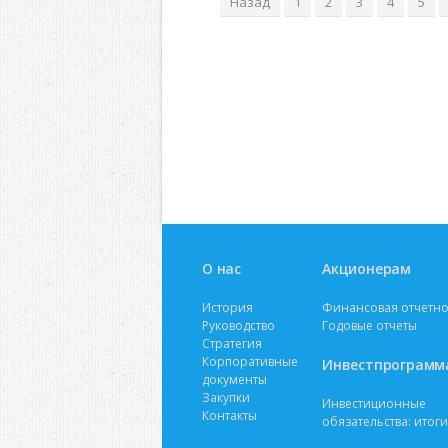
Назад
1
2
3
4
5
О нас
Акционерам
История
Финансовая отчетно
Руководство
Годовые отчеты
Стратегия
Корпоративные
Инвестпрограмм
документы
Закупки
Инвестиционные
Контакты
обязательства: итоги