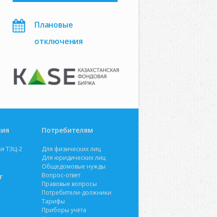
Плановые
отключения
ния
Потребителям
я ТЭЦ-2
Для физических лиц
Для юридических лиц
Общедомовые нужды
Вопрос-ответ
т
Правовые вопросы
Потребители-должники
Тарифы
Приборы учёта