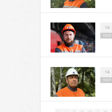
14
10/25
14
10/25