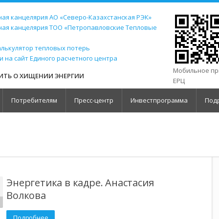
ая канцелярия АО «Северо-Казахстанская РЭК»
ная канцелярия ТОО «Петропавловские Тепловые
алькулятор тепловых потерь
и на сайт Единого расчетного центра
Мобильное п
ТЬ О ХИЩЕНИИ ЭНЕРГИИ
ЕРЦ
Потребителям
Пресс-центр
Инвестпрограмма
Под
Энергетика в кадре. Анастасия
Волкова
Подробнее