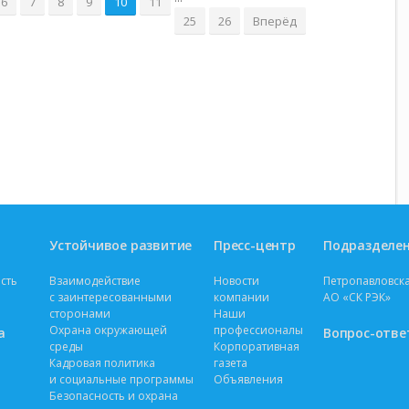
6
7
8
9
10
11
25
26
Вперёд
Устойчивое развитие
Пресс-центр
Подразделе
сть
Взаимодействие
Новости
Петропавловска
с заинтересованными
компании
АО «СК РЭК»
сторонами
Наши
Охрана окружающей
профессионалы
а
Вопрос-отве
среды
Корпоративная
Кадровая политика
газета
и социальные программы
Объявления
Безопасность и охрана