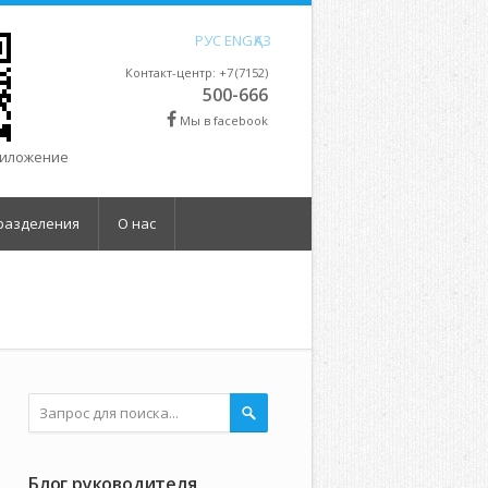
РУС
ENG
ҚАЗ
Контакт-центр: +7 (7152)
500-666
Мы в facebook
риложение
разделения
О нас
Блог руководителя