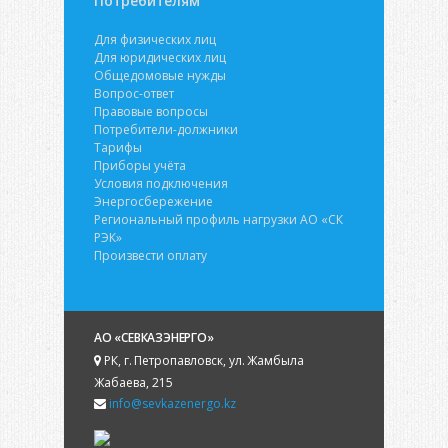
Потребителям
Для физических лиц
Для юридических лиц
Общедомовые нужды
Вопрос-ответ
Правовые вопросы
Потребители-должники
Тарифы
Приборы учёта
Условия подключения
Энергосбережение
Региональный профиль нагрузки АО «СК
РЭК»
Произвести оплату
АО «СЕВКАЗЭНЕРГО»
РК, г. Петропавловск, ул. Жамбыла
Жабаева, 215
info@sevkazenergo.kz