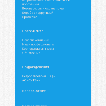
программы
Безопасность и охрана труда
Борьба с коррупцией
Профсоюз
Пресс-центр
Новости компании
Наши профессионалы
Корпоративная газета
Объявления
Подразделения
Петропавловская ТЭЦ-2
АО «СК РЭК»
Вопрос-ответ