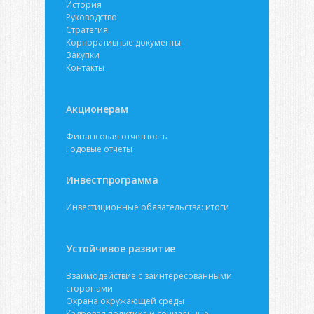
История
Руководство
Стратегия
Корпоративные документы
Закупки
Контакты
Акционерам
Финансовая отчетность
Годовые отчеты
Инвестпрограмма
Инвестиционные обязательства: итоги
Устойчивое развитие
Взаимодействие с заинтересованными
сторонами
Охрана окружающей среды
Кадровая политика и социальные