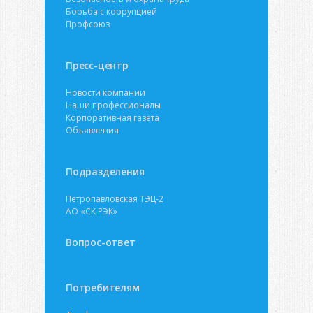
Борьба с коррупцией
Профсоюз
Пресс-центр
Новости компании
Наши профессионалы
Корпоративная газета
Объявления
Подразделения
Петропавловская ТЭЦ-2
АО «СК РЭК»
Вопрос-ответ
Потребителям