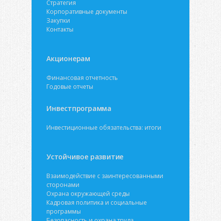
Стратегия
Корпоративные документы
Закупки
Контакты
Акционерам
Финансовая отчетность
Годовые отчеты
Инвестпрограмма
Инвестиционные обязательства: итоги
Устойчивое развитие
Взаимодействие с заинтересованными
сторонами
Охрана окружающей среды
Кадровая политика и социальные
программы
Безопасность и охрана труда