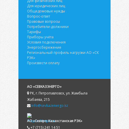
Для физических лиц
Для юридических лиц
Общедомовые нужды
Вопрос-ответ
Правовые вопросы
Потребители-должники
Тарифы
Приборы учёта
Условия подключения
Энергосбережение
Региональный профиль нагрузки АО «СК
РЭК»
Произвести оплату
АО «СЕВКАЗЭНЕРГО»
РК, г. Петропавловск, ул. Жамбыла
Жабаева, 215
info@sevkazenergo.kz
АО «Северо-Казахстанская РЭК»
+7 (715) 241 14 51