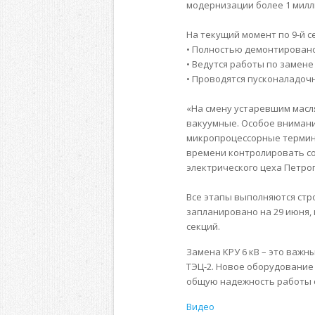
модернизации более 1 милл
На текущий момент по 9-й 
• Полностью демонтировано
• Ведутся работы по замене
• Проводятся пусконаладоч
«На смену устаревшим мас
вакуумные. Особое внимани
микропроцессорные термина
времени контролировать со
электрического цеха Петро
Все этапы выполняются стро
запланировано на 29 июня, 
секций.
Замена КРУ 6 кВ – это важ
ТЭЦ-2. Новое оборудование
общую надежность работы 
Видео