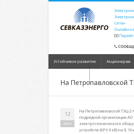
Электронн
Электрон
Сети»
Онлайн-к
Перейт
СООБЩИ
Устойчивое развитие
Акционерам
Обратная связь
На Петропавловской Т
На Петропавловской ТЭЦ-2 
12
подрядной организации АО 
июн
электротехнического обору
устройств (КРУ 6 кВ) на 9, 