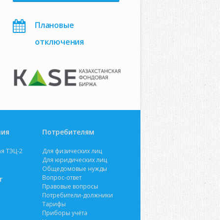
Плановые
отключения
ния
Потребителям
я ТЭЦ-2
Для физических лиц
Для юридических лиц
Общедомовые нужды
Вопрос-ответ
т
Правовые вопросы
Потребители-должники
Тарифы
Приборы учёта