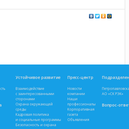
Устойчивое развитие
Пресс-центр
Подразделе
сть
Взаимодействие
Новости
Петропавловска
с заинтересованными
компании
АО «СК РЭК»
сторонами
Наши
Охрана окружающей
профессионалы
а
Вопрос-отве
среды
Корпоративная
Кадровая политика
газета
и социальные программы
Объявления
Безопасность и охрана