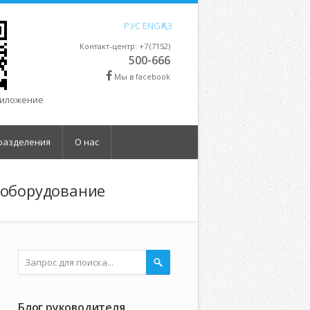
РУС
ENG
ҚАЗ
Контакт-центр: +7 (7152)
500-666
Мы в facebook
риложение
разделения
О нас
 оборудование
Блог руководителя