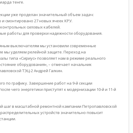
иарда тенге.
секции уже проделан значительный объем задач:
 и смонтировано 27 новых ячеек КРУ.
 контрольных силовых кабелей.
ные работы для проверки надежности оборудования.
ляным выключателям мы установили современные
е мы уделяем релейной защите. Переход на
лы типа «Сириус» позволяет нам в режиме реального
стояние оборудования», – отмечает начальник
павловской ТЭЦ-2 Андрей Галкин.
го по графику. Завершение работ на 9-й секции
после чего энергетики приступят к модернизации 10-й и 11-й
ный шаг в масштабной ремонтной кампании Петропавловской
 распределительных устройств значительно повысит
станции.