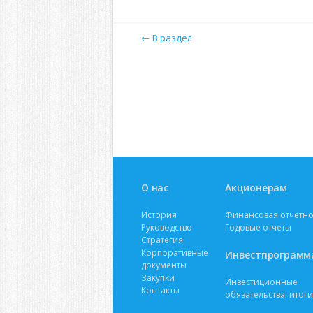
← В раздел
О нас
Акционерам
История
Финансовая отчетно
Руководство
Годовые отчеты
Стратегия
Корпоративные
Инвестпрограмм
документы
Закупки
Инвестиционные
Контакты
обязательства: итоги