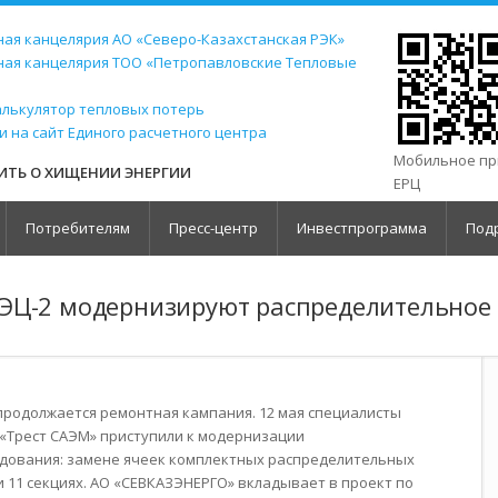
ая канцелярия АО «Северо-Казахстанская РЭК»
ная канцелярия ТОО «Петропавловские Тепловые
алькулятор тепловых потерь
и на сайт Единого расчетного центра
Мобильное п
ТЬ О ХИЩЕНИИ ЭНЕРГИИ
ЕРЦ
Потребителям
Пресс-центр
Инвестпрограмма
Под
ЭЦ-2 модернизируют распределительное
продолжается ремонтная кампания. 12 мая специалисты
«Трест САЭМ» приступили к модернизации
дования: замене ячеек комплектных распределительных
10 и 11 секциях. АО «СЕВКАЗЭНЕРГО» вкладывает в проект по