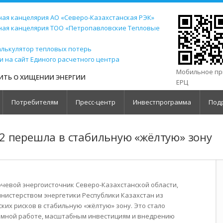
ая канцелярия АО «Северо-Казахстанская РЭК»
ная канцелярия ТОО «Петропавловские Тепловые
алькулятор тепловых потерь
и на сайт Единого расчетного центра
Мобильное п
ТЬ О ХИЩЕНИИ ЭНЕРГИИ
ЕРЦ
Потребителям
Пресс-центр
Инвестпрограмма
Под
2 перешла в стабильную «жёлтую» зону
ючевой энергоисточник Северо-Казахстанской области,
истерством энергетики Республики Казахстан из
ких рисков в стабильную «жёлтую» зону. Это стало
емной работе, масштабным инвестициям и внедрению