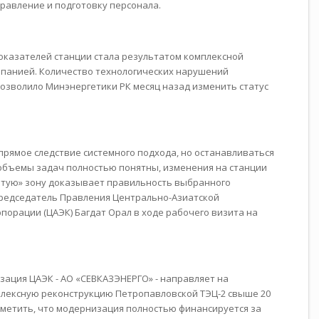
равление и подготовку персонала.
казателей станции стала результатом комплексной
мпанией. Количество технологических нарушений
о позволило Минэнергетики РК месяц назад изменить статус
прямое следствие системного подхода, но останавливаться
и объемы задач полностью понятны, изменения на станции
лтую» зону доказывает правильность выбранного
Председатель Правления Центрально-Азиатской
порации (ЦАЭК) Багдат Орал в ходе рабочего визита на
изация ЦАЭК - АО «СЕВКАЗЭНЕРГО» - направляет на
лексную реконструкцию Петропавловской ТЭЦ-2 свыше 20
тметить, что модернизация полностью финансируется за