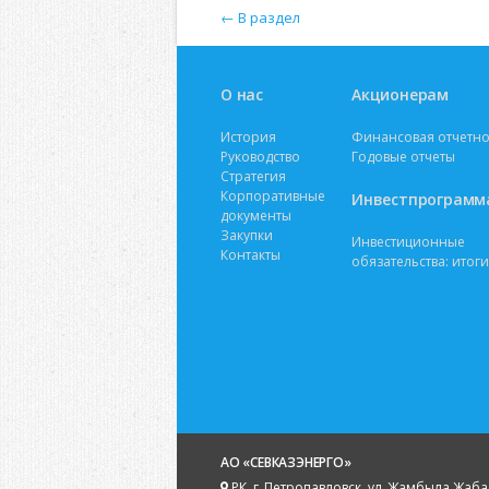
← В раздел
О нас
Акционерам
История
Финансовая отчетно
Руководство
Годовые отчеты
Стратегия
Корпоративные
Инвестпрограмм
документы
Закупки
Инвестиционные
Контакты
обязательства: итоги
АО «СЕВКАЗЭНЕРГО»
РК, г. Петропавловск, ул. Жамбыла Жаба