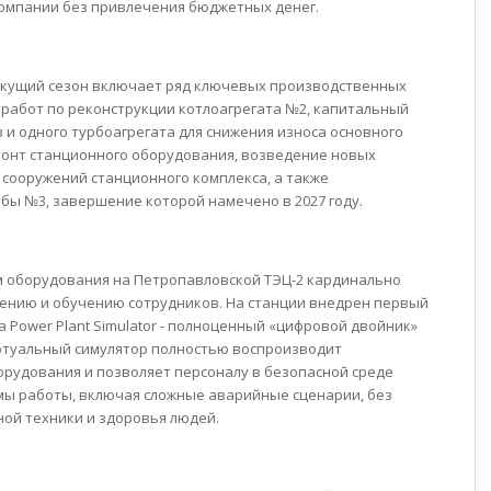
компании без привлечения бюджетных денег.
екущий сезон включает ряд ключевых производственных
работ по реконструкции котлоагрегата №2, капитальный
 и одного турбоагрегата для снижения износа основного
онт станционного оборудования, возведение новых
 сооружений станционного комплекса, а также
бы №3, завершение которой намечено в 2027 году.
 оборудования на Петропавловской ТЭЦ-2 кардинально
ению и обучению сотрудников. На станции внедрен первый
 Power Plant Simulator - полноценный «цифровой двойник»
ртуальный симулятор полностью воспроизводит
рудования и позволяет персоналу в безопасной среде
ы работы, включая сложные аварийные сценарии, без
ной техники и здоровья людей.