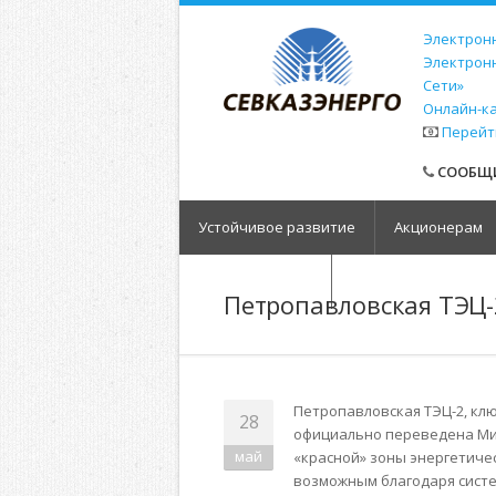
Электронн
Электрон
Сети»
Онлайн-к
Перейт
СООБЩИ
Устойчивое развитие
Акционерам
Обратная связь
Петропавловская ТЭЦ-
Петропавловская ТЭЦ-2, кл
28
официально переведена Мин
май
«красной» зоны энергетичес
возможным благодаря сист