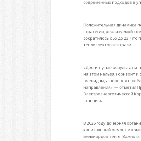
современных подходов в уп
Положительная динамика по
стратегии, реализуемой ко
сократилось с 55 до 23, чт
теплоэлектроцентрали.
«Достигнутые результаты - 
на этом нельзя. Горизонт 
очевидны, а перевод в «жё
направления», — отметил 
Электроэнергетической Кор
станцию.
В 2026 году дочерняя орган
капитальный ремонт и комп
миллиардов тенге. Важно о