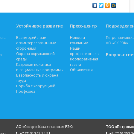
Устойчивое развитие
Пресс-центр
Подразделе
сть
Взаимодействие
Новости
Петропавловска
с заинтересованными
компании
АО «СК РЭК»
сторонами
Наши
Охрана окружающей
профессионалы
а
Вопрос-отве
среды
Корпоративная
Кадровая политика
газета
и социальные программы
Объявления
Безопасность и охрана
труда
Борьба с коррупцией
Профсоюз
АО «Северо-Казахстанская РЭК»
ТОО «Петропав
ева,
+7 (715) 241 14 51
+7 (715) 252 2