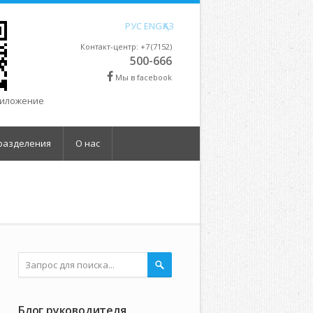
РУС
ENG
ҚАЗ
Контакт-центр: +7 (7152)
500-666
Мы в facebook
риложение
разделения
О нас
Блог руководителя