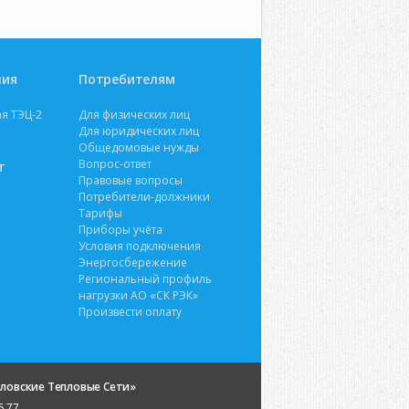
ния
Потребителям
я ТЭЦ-2
Для физических лиц
Для юридических лиц
Общедомовые нужды
Вопрос-ответ
т
Правовые вопросы
Потребители-должники
Тарифы
Приборы учёта
Условия подключения
Энергосбережение
Региональный профиль
нагрузки АО «СК РЭК»
Произвести оплату
ловские Тепловые Сети»
6 77