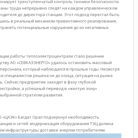
ционирует трехступенчатый контроль техники безопасности.
раны труда непрерывно следят на каждом управленческом
водителя до директора станции. Этот подход перестал быть
шись в реальный механизм превентивного реагирования,
странять потенциальные нарушения до их негативных
ации работы теплоэлектроцентрали стало решение
дству АО «СЕВКАЗЭНЕРГО» удалось остановить массовый
персонала, который наблюдался в прошлые годы. Несмотря
ки специалистов решена не до конца, ситуация на рынке
ь. Сейчас предприятие заходит в фазу глубокой
рестройки, а успешный перевод в «желтую зону»
выбранной стратегии развития.
 «ЦАЭК» Багдат Орал подчеркнул необходимость
анции и сетей: модернизация оборудования ТЭЦ должна
м инфраструктуры доставки энергии потребителям.