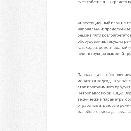
счет собственных средств 
Инвестиционный план на т
направлений: продолжение 
ремонт пяти котлоагрегатов
оборудования, текущий рем
газоходов, ремонт зданий и
реконструкция дымовой тру
Параллельно с обновлением
меняются подходы к управл
этап программного продукта
Петропавловской ТЭЦ-2. Ви
технические параметры обо
отрабатывать любые режим
малейшего риска для реаль