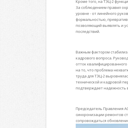
Кроме того, на ТЭЦ-2 функ
За соблюдением правил ох
уровне - от линейного руко
формальностью, превратив
позволяющий выявлять и у
последствий.
Важным фактором стабилиз
кадрового вопроса. Руково
отток квалифицированного 
на то, что проблема нехват
труда для ТЭЦ-2 выровнялас
технической и кадровой пе
подтверждает надежность 
Председатель Правления АО
синхронизации ремонтов ст
сопровождаться обновление