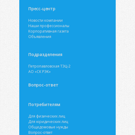
Пресс-центр
Новости компании
Наши профессионалы
Корпоративная газета
Объявления
Подразделения
Петропавловская ТЭЦ-2
АО «СК РЭК»
Вопрос-ответ
Потребителям
Для физических лиц
Для юридических лиц
Общедомовые нужды
Вопрос-ответ