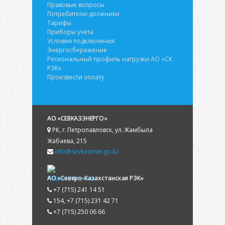
Правовые вопросы
Потребители-должники
Тарифы
Приборы учёта
Условия подключения
Энергосбережение
Региональный профиль нагрузки АО «СК
РЭК»
Произвести оплату
АО «СЕВКАЗЭНЕРГО»
РК, г. Петропавловск, ул. Жамбыла
Жабаева, 215
info@sevkazenergo.kz
АО «Северо-Казахстанская РЭК»
+7 (715) 241 14 51
154, +7 (715) 231 42 71
+7 (715) 250 06 66