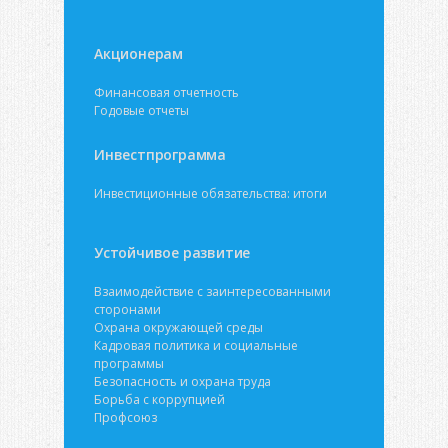
Акционерам
Финансовая отчетность
Годовые отчеты
Инвестпрограмма
Инвестиционные обязательства: итоги
Устойчивое развитие
Взаимодействие с заинтересованными
сторонами
Охрана окружающей среды
Кадровая политика и социальные
программы
Безопасность и охрана труда
Борьба с коррупцией
Профсоюз