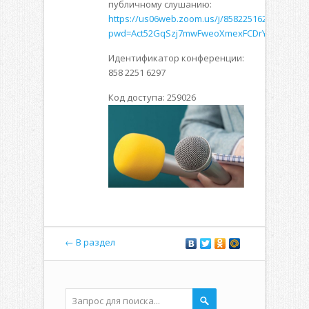
публичному слушанию:
https://us06web.zoom.us/j/85822516297?
pwd=Act52GqSzj7mwFweoXmexFCDrYIACW.1
Идентификатор конференции:
858 2251 6297
Код доступа: 259026
← В раздел