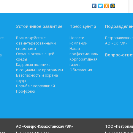
Устойчивое развитие
Пресс-центр
Подразделе
сть
Взаимодействие
Новости
Петропавловска
с заинтересованными
компании
АО «СК РЭК»
сторонами
Наши
Охрана окружающей
профессионалы
а
Вопрос-отве
среды
Корпоративная
Кадровая политика
газета
и социальные программы
Объявления
Безопасность и охрана
труда
Борьба с коррупцией
Профсоюз
АО «Северо-Казахстанская РЭК»
ТОО «Петропав