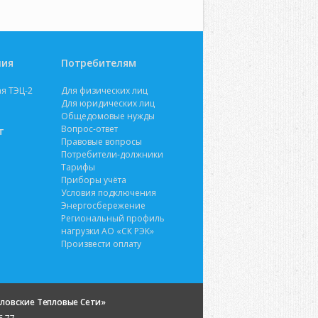
ния
Потребителям
я ТЭЦ-2
Для физических лиц
Для юридических лиц
Общедомовые нужды
Вопрос-ответ
т
Правовые вопросы
Потребители-должники
Тарифы
Приборы учёта
Условия подключения
Энергосбережение
Региональный профиль
нагрузки АО «СК РЭК»
Произвести оплату
ловские Тепловые Сети»