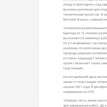
опору и приподнять над з
вкопали крепления для опор
техническим проектом. В с
Виталий Фесько, главный и
Технически реализовывают
Бригада из 15 человек разб
выполняются земляные рабо
Их устанавливают на поворо
усилении, по всей линии до
провода, ревизия натяжения
которые защищают линию о
проект включает также зам
подстанциях.
На сегодняшний день выпол
линии от подстанции «Ново
начале 2021 года. В декабр
напряжение на ЛЭП.
«
Первую часть линии смонт
для завершения работ. До к