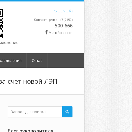
РУС
ENG
ҚАЗ
Контакт-центр: +7 (7152)
500-666
Мы в facebook
риложение
разделения
О нас
за счет новой ЛЭП
Блог руководителя