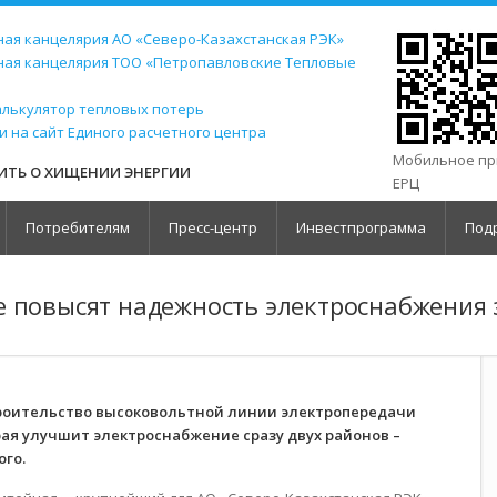
ая канцелярия АО «Северо-Казахстанская РЭК»
ная канцелярия ТОО «Петропавловские Тепловые
алькулятор тепловых потерь
и на сайт Единого расчетного центра
Мобильное п
ТЬ О ХИЩЕНИИ ЭНЕРГИИ
ЕРЦ
Потребителям
Пресс-центр
Инвестпрограмма
Под
е повысят надежность электроснабжения 
роительство высоковольтной линии электропередачи
рая улучшит электроснабжение сразу двух районов –
ого.