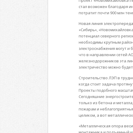
Проект «Новомихайловка-Ли
стал возможен благодаря и
потратит почти 900 млн тен
Новая линия электроперед
«Сибирь», «Новомихайловка
потенциал северного регио
необходимы крупным район
электроснабжения могут и б
что в направлении сетей АО
железнодорожников эта лин
электричество можно будет
Строительство ЛЭП в трудно
когда стоит задача протяну
Проекты подобного масштаб
Сегодняшние энергостроите
только из бетона и металла
пожарам и неблагоприятным
целиком, а вот металлическ
«
Металлическая опора весит
монтажник
а
и подъемный к