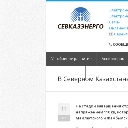
Электронн
Электрон
Сети»
Онлайн-к
Перейт
СООБЩИ
Устойчивое развитие
Акционерам
Обратная связь
В Северном Казахстан
На стадии завершения ст
11
напряжением 110 кВ, кото
окт
Мамлютского и Жамбылск