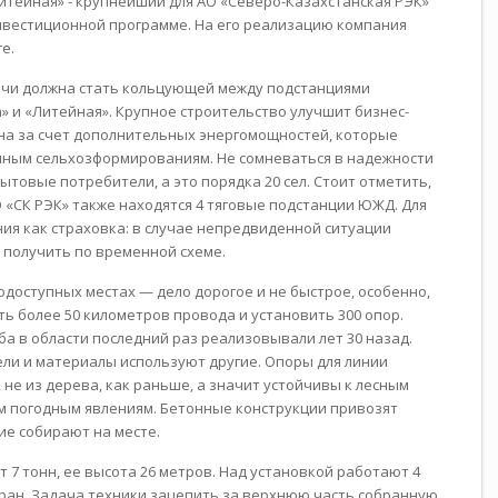
тейная» - крупнейший для АО «Северо-Казахстанская РЭК»
нвестиционной программе. На его реализацию компания
ге.
ачи должна стать кольцующей между подстанциями
» и «Литейная». Крупное строительство улучшит бизнес-
на за счет дополнительных энергомощностей, которые
ным сельхозформированиям. Не сомневаться в надежности
ытовые потребители, а это порядка 20 сел. Стоит отметить,
 «СК РЭК» также находятся 4 тяговые подстанции ЮЖД. Для
ия как страховка: в случае непредвиденной ситуации
 получить по временной схеме.
доступных местах — дело дорогое и не быстрое, особенно,
ть более 50 километров провода и установить 300 опор.
а в области последний раз реализовывали лет 30 назад.
ли и материалы используют другие. Опоры для линии
, не из дерева, как раньше, а значит устойчивы к лесным
 погодным явлениям. Бетонные конструкции привозят
ие собирают на месте.
 7 тонн, ее высота 26 метров. Над установкой работают 4
ран. Задача техники зацепить за верхнюю часть собранную