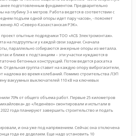
аранее подготовленным фундаментом. Предварительно
ы на глубину 3-х метров. Работа ведется в соответствии с
реднем подъем одной опоры идет пару часов
», - поясняет
нженер АО «Северо-Казахстанская РЭК».
 проект опытные подрядчики ТОО «АСБ Электромонтаж».
ита на подгруппы и у каждой свои задачи. Сначала
ты, параллельно собираются анкерные опоры из металла.
тах и ближе к подстанциям – эти участки нуждаются в
статочно бетонных конструкций. Потом ведется раскатка
. Отдельная группа ставит на каждую опору виброгасители,
т надлома во время колебаний. Помимо строительства ЛЭП
ену вакуумных выключателей 110 кВ на ключевых
нили 70% от общего объема работ. Первые 25 километров
михайловка» до «Леденёво» смонтировали и испытали в
е 2022 года планируют завершить строительство и подать
ировали, и она уже под напряжением. Сейчас она отключена
онца года ее доделаем. Еще надо установить 10