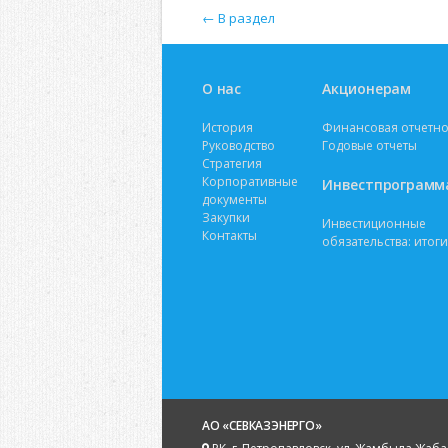
← В раздел
О нас
Акционерам
История
Финансовая отчетно
Руководство
Годовые отчеты
Стратегия
Корпоративные
Инвестпрограмм
документы
Закупки
Инвестиционные
Контакты
обязательства: итоги
АО «СЕВКАЗЭНЕРГО»