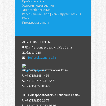
Приборы учёта
Условия подключения
Энергосбережение
Региональный профиль нагрузки АО «СК
РЭК»
Произвести оплату
АО «СЕВКАЗЭНЕРГО»
РК, г. Петропавловск, ул. Жамбыла
Жабаева, 215
info@sevkazenergo.kz
АО «Северо-Казахстанская РЭК»
+7 (715) 241 14 51
154, +7 (715) 231 42 71
+7 (715) 250 06 66
ТОО «Петропавловские Тепловые Сети»
+7 (715) 252 26 77
152, +7 (715) 252 26 86