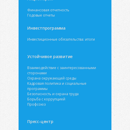
Финансовая отчетность
Годовые отчеты
Инвестпрограмма
Инвестиционные обязательства: итоги
Устойчивое развитие
Взаимодействие с заинтересованными
сторонами
Охрана окружающей среды
Кадровая политика и социальные
программы
Безопасность и охрана труда
Борьба с коррупцией
Профсоюз
Пресс-центр