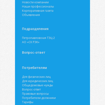
Новости компании
Наши профессионалы
Корпоративная газета
Объявления
Подразделения
Петропавловская ТЭЦ-2
АО «СК РЭК»
Вопрос-ответ
Потребителям
Для физических лиц
Для юридических лиц
Общедомовые нужды
Вопрос-ответ
Правовые вопросы
Потребители-должники
Тарифы