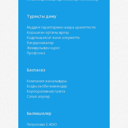
Тұрақты даму
Мүдделі тараптармен өзара әрекеттестік
Қоршаған ортаны қорғау
Кадрлық саясат және әлеуметтік
бағдарламалар
Жемқорлықпен күрес
Профсоюз
Баспасөз
Компания жаналықтары
Біздің кәсіби мамандар
Корпоративная газета
Сатып алулар
Бөлімшелер
Петропавл 2-ЖЭО