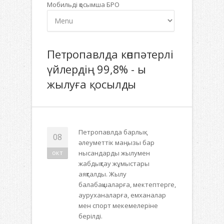
Мобильді қосымша БРО
Петропавлда көппәтерлі
үйлердің 99,8% - ы
жылуға қосылды
Петропавлда барлық
08
әлеуметтік маңызы бар
окт
нысандарды жылумен
жабдықтау жұмыстары
аяқталды. Жылу
балабақшаларға, мектептерге,
ауруханаларға, емханалар
мен спорт мекемелеріне
берілді.