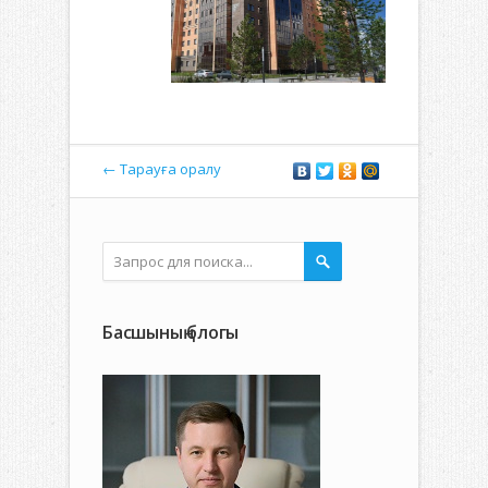
← Тарауға оралу
Басшының блогы