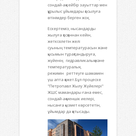
сондай-ақ кейбір зауыттар мен
құрылыс ұйымдары қосылуға
өтінімдер берген жоқ.
Ескертеміз, нысандарды
жылуға қосқаннан кейін,
жеткізілетін желі
суының температурасын және
қысымын тұрақтандыруға,
жүйенің гидравликалық және
температуралық
режимін реттеуге шамамен
үш апта қажет.Бұл процеске
"Петропавл Жылу Жүйелері"
ЖШС мамандары ғана емес,
сондай-ақ меншік иелері,
нысанға қызмет көрсететін,
ұйымдар да қатысады.