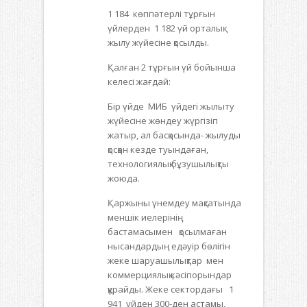
1 184 көппәтерлі тұрғын
үйлерден 1 182 үй орталық
жылу жүйесіне қосылды.
Қалған 2 тұрғын үй бойынша
келесі жағдай:
Бір үйде МИБ үйдегі жылыту
жүйесіне жөндеу жүргізіп
жатыр, ал басқасында- жылуды
қосқан кезде туындаған,
технологиялық бұзушылықты
жоюда.
Қаржыны үнемдеу мақсатында
меншік иелерінің
бастамасымен қосылмаған
нысандардың едәуір бөлігін
жеке шаруашылықтар мен
коммерциялық кәсіпорындар
құрайды. Жеке сектордағы 1
941 үйден 300-ден астамы,