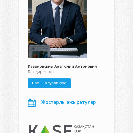
Казановский Анатолий Антонович
Бас директор
Басшыға сұрақ қою
Жоспарлы ажыратулар