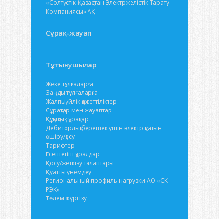
«Солтүстік-Қазақстан Электржелістік Тарату
Компаниясы» АҚ
Сұрақ-жауап
Тұтынушылар
Жеке тұлғаларға
Заңды тұлғаларға
Жалпыүйлік қажеттіліктер
Сұрақтар мен жауаптар
Құқықтық сұрақтар
Дебиторлық берешек үшін электр қуатын
өшіру/қосу
Тарифтер
Есептегіш құралдар
Қосу/жеткізу талаптары
Қуатты үнемдеу
Региональный профиль нагрузки АО «СК
РЭК»
Төлем жүргізу