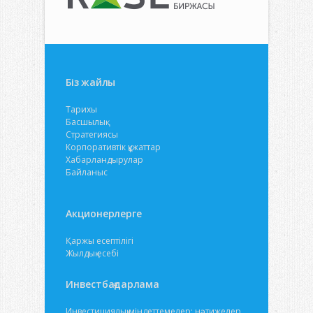
Біз жайлы
Тарихы
Басшылық
Стратегиясы
Корпоративтік құжаттар
Хабарландырулар
Байланыс
Акционерлерге
Қаржы есептілігі
Жылдық есебі
Инвестбағдарлама
Инвестициялық міндеттемелер: нәтижелер