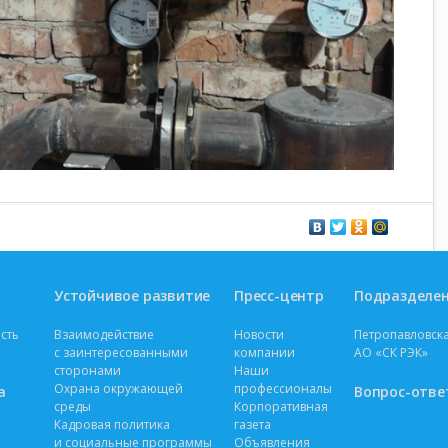
Устойчивое развитие
Пресс-центр
Подразделе
сть
Взаимодействие
Новости
Петропавловска
с заинтересованными
компании
АО «СК РЭК»
сторонами
Наши
Охрана окружающей
профессионалы
а
Вопрос-отве
среды
Корпоративная
Кадровая политика
газета
и социальные программы
Объявления