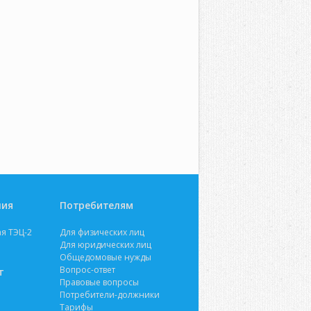
ния
Потребителям
я ТЭЦ-2
Для физических лиц
Для юридических лиц
Общедомовые нужды
Вопрос-ответ
т
Правовые вопросы
Потребители-должники
Тарифы