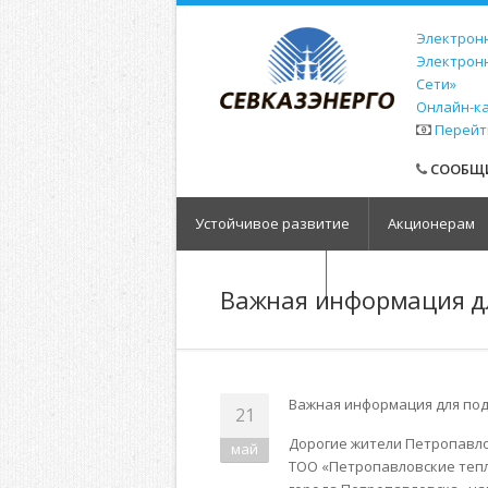
Электронн
Электрон
Сети»
Онлайн-к
Перейт
СООБЩИ
Устойчивое развитие
Акционерам
Обратная связь
Важная информация дл
Важная информация для подг
21
Дорогие жители Петропавло
май
ТОО «Петропавловские тепл