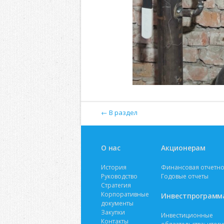
← В раздел
О нас
Акционерам
История
Финансовая отчетно
Руководство
Годовые отчеты
Стратегия
Корпоративные
Инвестпрограмм
документы
Закупки
Инвестиционные
Контакты