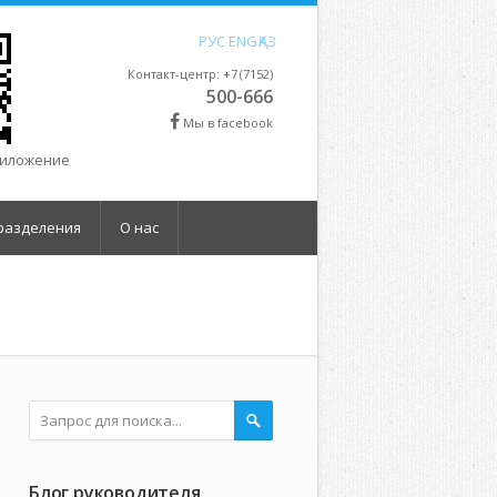
РУС
ENG
ҚАЗ
Контакт-центр: +7 (7152)
500-666
Мы в facebook
риложение
разделения
О нас
Блог руководителя