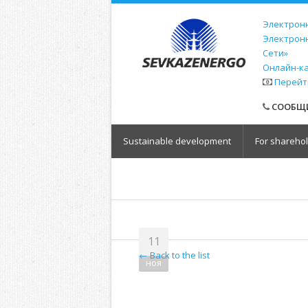
Электронн
Электрон
Сети»
Онлайн-к
Перейт
СООБЩИ
Sustainable development
For shareho
11
← Back to the list
ноя