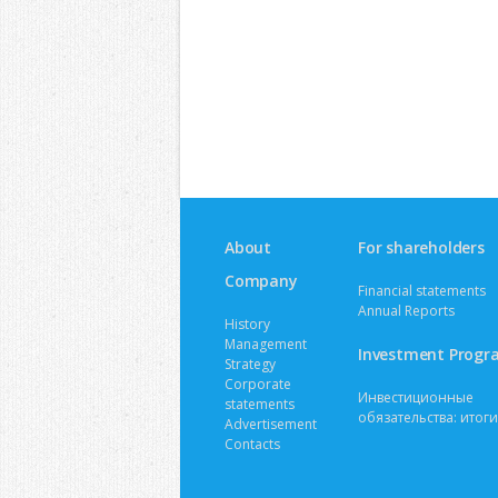
About
For shareholders
Company
Financial statements
Annual Reports
History
Management
Investment Progr
Strategy
Corporate
Инвестиционные
statements
обязательства: итоги
Advertisement
Contacts