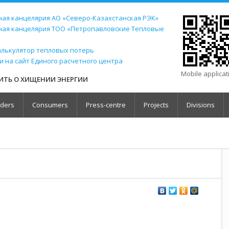
ая канцелярия АО «Северо-Казахстанская РЭК»
ная канцелярия ТОО «Петропавловские Тепловые
алькулятор тепловых потерь
и на сайт Единого расчетного центра
Mobile applica
ТЬ О ХИЩЕНИИ ЭНЕРГИИ
lders
Consumers
Press-centre
Projects
Divisions