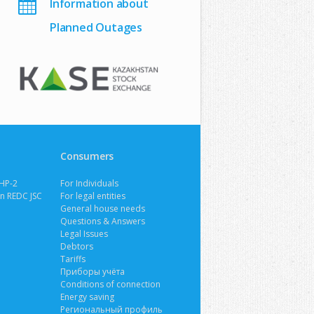
Information about
Planned Outages
Consumers
HP-2
For Individuals
n REDC JSC
For legal entities
General house needs
Questions & Answers
Legal Issues
Debtors
Tariffs
Приборы учёта
Conditions of connection
Energy saving
Региональный профиль