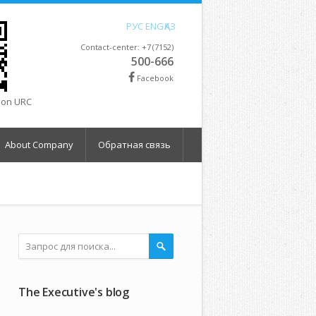
РУС
ENG
ҚАЗ
Contact-center: +7 (7152)
500-666
Facebook
tion URC
About Company
Обратная связь
The Executive's blog