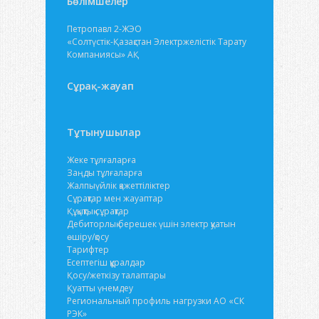
Бөлімшелер
Петропавл 2-ЖЭО
«Солтүстік-Қазақстан Электржелістік Тарату
Компаниясы» АҚ
Сұрақ-жауап
Тұтынушылар
Жеке тұлғаларға
Заңды тұлғаларға
Жалпыүйлік қажеттіліктер
Сұрақтар мен жауаптар
Құқықтық сұрақтар
Дебиторлық берешек үшін электр қуатын
өшіру/қосу
Тарифтер
Есептегіш құралдар
Қосу/жеткізу талаптары
Қуатты үнемдеу
Региональный профиль нагрузки АО «СК
РЭК»