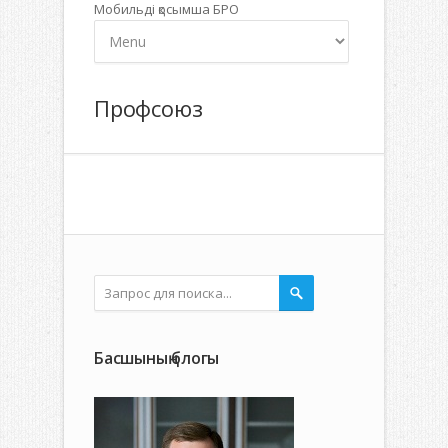
Мобильді қосымша БРО
Профсоюз
Басшының блогы