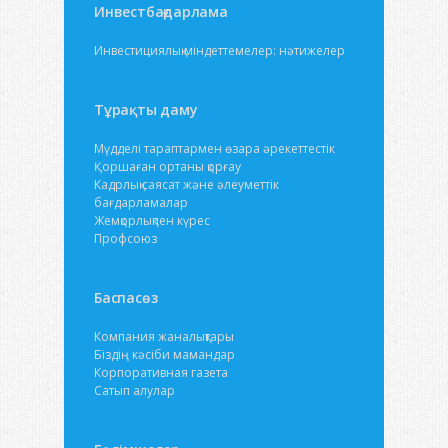
Инвестбағдарлама
Инвестициялық міндеттемелер: нәтижелер
Тұрақты даму
Мүдделі тараптармен өзара әрекеттестік
Қоршаған ортаны қорғау
Кадрлық саясат және әлеуметтік
бағдарламалар
Жемқорлықпен күрес
Профсоюз
Баспасөз
Компания жаналықтары
Біздің кәсіби мамандар
Корпоративная газета
Сатып алулар