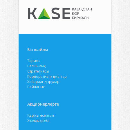
Біз жайлы
Тарихы
Басшылық
Стратегиясы
Корпоративтік құжаттар
Хабарландырулар
Байланыс
Акционерлерге
Қаржы есептілігі
Жылдық есебі