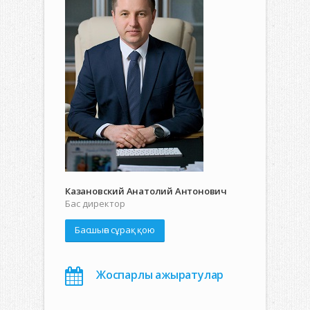
Казановский Анатолий Антонович
Бас директор
Басшыға сұрақ қою
Жоспарлы ажыратулар