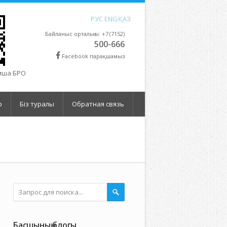
РУС
ENG
ҚАЗ
Байланыс орталығы: +7 (7152)
500-666
Facebook парақшамыз
ымша БРО
р
Бiз туралы
Обратная связь
Басшының блогы