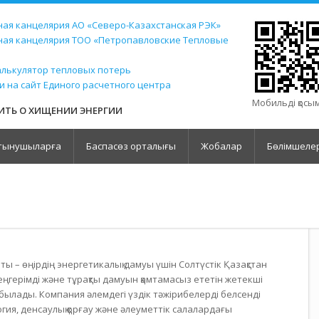
ая канцелярия АО «Северо-Казахстанская РЭК»
ная канцелярия ТОО «Петропавловские Тепловые
алькулятор тепловых потерь
и на сайт Единого расчетного центра
Мобильді қос
ТЬ О ХИЩЕНИИ ЭНЕРГИИ
тынушыларға
Баспасөз орталығы
Жобалар
Бөлімшеле
ты – өңірдің энергетикалық дамуы үшін Солтүстік Қазақстан
ңгерімді және тұрақты дамуын қамтамасыз ететін жетекші
былады. Компания әлемдегі үздік тәжірибелерді белсенді
ология, денсаулық қорғау және әлеуметтік салалардағы