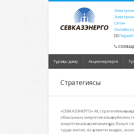
Электронн
Электрон
Сети»
Онлайн-к
Перейт
СООБЩИ
Тұрақты даму
Акционерлерге
Тұ
Стратегиясы
«СЕВКАЗЭНЕРГО» АҚ стратегиялық мақса
облысының энергетикалық жүйесінің те
энергетикалық компания құру болып та
түрде енгізіп, өз қызметін өндіріс, эк