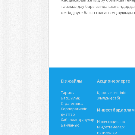
жабдықтарды жетілдіру бойынша гене
тасымалдау барысында шығындарды тө
жетілдіруге бағытталған кең ауқымды
Біз жайлы
Акционерлерге
Тарихы
Қаржы есептілігі
Басшылық
Жылдық есебі
Стратегиясы
Корпоративтік
Инвестбағдарлам
құжаттар
Хабарландырулар
Инвестициялық
Байланыс
міндеттемелер:
нәтижелер