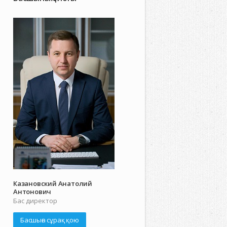
Казановский Анатолий
Антонович
Бас директор
Басшыға сұрақ қою