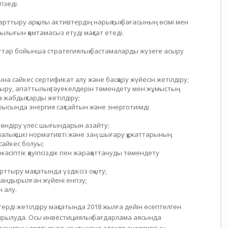
ізеді.
 арттыру арқылы активтердің нарықтық бағасының өсімі мен
ығын қамтамасыз етуді мақсат етеді.
ғыттар бойынша стратегиялық бастамаларды жүзеге асыру
на сәйкес сертификат алу және басқару жүйесін жетілдіру;
ттыру, апаттылық тәуекелдерін төмендету мен жұмыстың
а жабдықтарды жетілдіру;
рысында энергия сақтайтын және энерготиімді
н өндіру үлес шығындарын азайту;
алалық ішкі нормативті және заң шығару құжаттарының
сәйкес болуы;
кәсіптік қауіпсіздік пен жарақаттануды төмендету
рттыру мақсатында үздіксіз оқыту;
андырылған жүйені енгізу;
 алу.
ерді жетілдіру мақсатында 2018 жылға дейін есептелген
ырылуда. Осы инвестициялық бағдарлама аясында