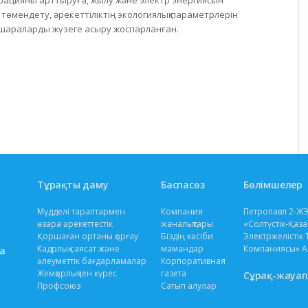
рацияны арттыруға, жылу және электр энергиясын
мендету, әрекеттіліктің экологиялық параметрлерін
 шараларды жүзеге асыру жоспарланған.
Тұрақты даму
Баспасөз
Бөлімшелер
Мүдделі тараптармен
Компания
Петропавл 2-Ж
өзара әрекеттестік
жаналықтары
«Солтүстік-Қаза
Қоршаған ортаны қорғау
Біздің кәсіби
Электржелістік 
Кадрлық саясат және
мамандар
Компаниясы» А
а
әлеуметтік бағдарламалар
Корпоративная
Жемқорлықпен күрес
газета
Сұрақ-жауап
Профсоюз
Сатып алулар