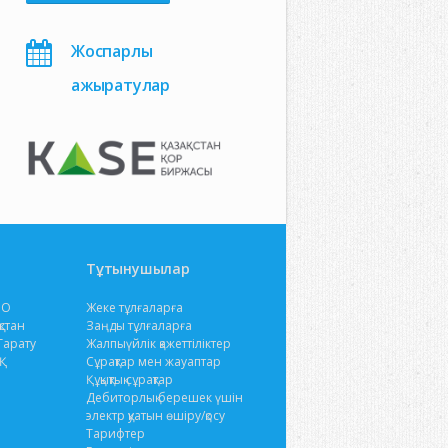
Жоспарлы
ажыратулар
Тұтынушылар
ЭО
Жеке тұлғаларға
қстан
Заңды тұлғаларға
Тарату
Жалпыүйлік қажеттіліктер
Қ
Сұрақтар мен жауаптар
Құқықтық сұрақтар
Дебиторлық берешек үшін
электр қуатын өшіру/қосу
Тарифтер