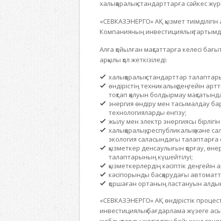
халықаралық стандарттарға сәйкес жүрг
«СЕВКАЗЭНЕРГО» АҚ қызмет тиімділігін
Компанияның инвестициялық тартымдыл
Алға қойылған мақсаттарға келесі ба
арқылы қол жеткізіледі:
халықаралық стандарттар талаптары
өндірістің техникалық деңгейін ар
тоқтап қалуын болдырмау мақсатынд
энергия өндіру мен тасымалдау ба
технологияларды енгізу;
жылу мен электр энергиясы бірлігі
халықаралық, республикалық және с
экология саласындағы талаптарға 
қызметкер денсаулығын қорғау, өнер
талаптарының күшейтілуі;
қызметкерлердің кәсіптік деңгейін а
кәсіпорынды басқарудағы автоматт
қоршаған ортаның ластануын алдын
«СЕВКАЗЭНЕРГО» АҚ өндірістік процест
инвестициялық бағдарлама жүзеге ас