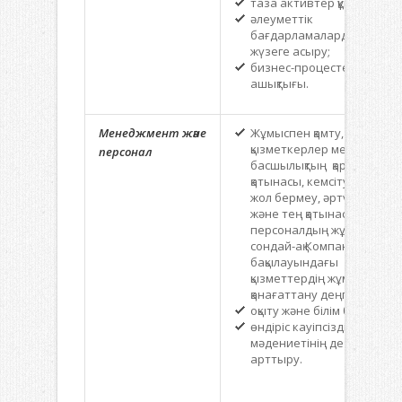
таза активтер құны;
әлеуметтік
бағдарламаларды
жүзеге асыру;
бизнес-процестердің
ашықтығы.
Менеджмент
және
Жұмыспен қамту,
қызметкерлер мен
персонал
басшылықтың қарым-
қатынасы, кемсітушілікке
жол бермеу, әртүрлілік
және тең қатынастар,
персоналдың жұмысқа,
сондай-ақ Компанияның
бақылауындағы
қызметтердің жұмысына
қанағаттану деңгейі;
оқыту және білім беру;
өндіріс кауіпсіздігі
мәдениетінің деңгейін
арттыру.