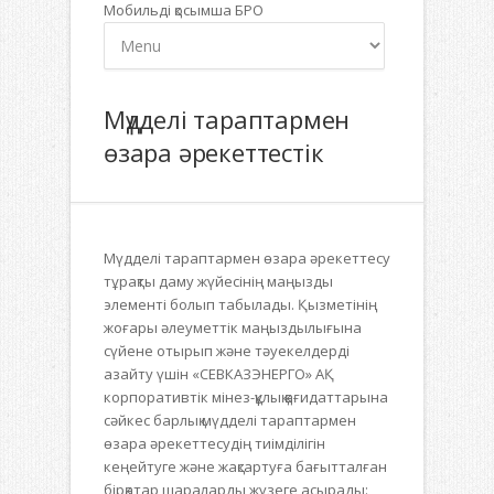
Мобильді қосымша БРО
Мүдделі тараптармен
өзара әрекеттестік
Мүдделі тараптармен өзара әрекеттесу
тұрақты даму жүйесінің маңызды
элементі болып табылады. Қызметінің
жоғары әлеуметтік маңыздылығына
сүйене отырып және тәуекелдерді
азайту үшін «СЕВКАЗЭНЕРГО» АҚ
корпоративтік мінез-құлық қағидаттарына
сәйкес барлық мүдделі тараптармен
өзара әрекеттесудің тиімділігін
кеңейтуге және жақсартуға бағытталған
бірқатар шараларды жүзеге асырады: