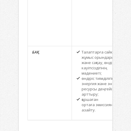
БАҚ
Талаптарға сәйкес,
жұмыс орындарын құру
және сақтау, өндіріс
кауіпсіздігінің
мәдениеті;
өндіріс тиімділігінің
энергия және энергия
ресурсы деңгейін
арттыру;
қоршаған
ортаға эмиссияны
азайту.