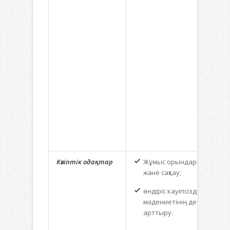
Кәсіптік одақтар
Жұмыс орындарын құру
және сақтау;
өндіріс кауіпсіздігі
мәдениетінің деңгейін
арттыру.