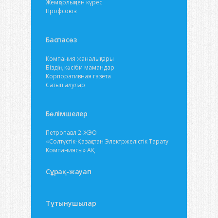
Жемқорлықпен күрес
Профсоюз
Баспасөз
Компания жаналықтары
Біздің кәсіби мамандар
Корпоративная газета
Сатып алулар
Бөлімшелер
Петропавл 2-ЖЭО
«Солтүстік-Қазақстан Электржелістік Тарату
Компаниясы» АҚ
Сұрақ-жауап
Тұтынушылар