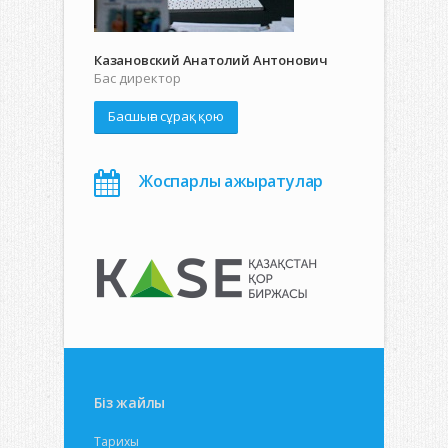
Казановский Анатолий Антонович
Бас директор
Басшыға сұрақ қою
Жоспарлы ажыратулар
Біз жайлы
Тарихы