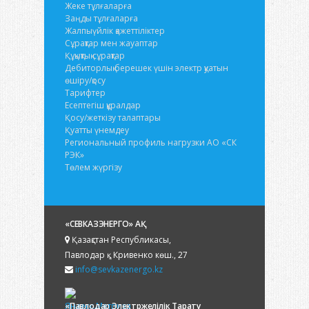
Жеке тұлғаларға
Заңды тұлғаларға
Жалпыүйлік қажеттіліктер
Сұрақтар мен жауаптар
Құқықтық сұрақтар
Дебиторлық берешек үшін электр қуатын
өшіру/қосу
Тарифтер
Есептегіш құралдар
Қосу/жеткізу талаптары
Қуатты үнемдеу
Региональный профиль нагрузки АО «СК
РЭК»
Төлем жүргізу
«СЕВКАЗЭНЕРГО» АҚ
Қазақстан Республикасы,
Павлодар қ., Кривенко көш., 27
info@sevkazenergo.kz
«Павлодар Электржелілік Тарату