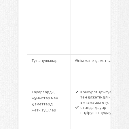
Тұтынушылар
Өнім және қызмет сапасы
Тауарларды,
Конкурсқа қатысуға
тең қолжетімділікті
жұмыстар мен
қамтамасыз ету;
қызметтерді
отандық тауар
жеткізушілер
өндірушіні қолдау.