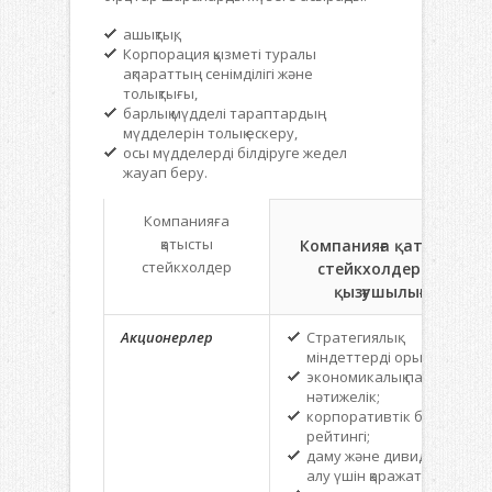
ашықтық,
Корпорация қызметі туралы
ақпараттың сенімділігі және
толықтығы,
барлық мүдделі тараптардың
мүдделерін толық ескеру,
осы мүдделерді білдіруге жедел
жауап беру.
Ко
мпанияға
қатысты
Компанияға қатысты
с
тейк
холдер
стейкхолдердің
қызғушылығы
Акционерлер
Стратегиялық
міндеттерді орындау;
экономикалық пайда/
нәтижелік;
корпоративтік басқару
рейтингі;
даму және дивиденттер
алу үшін қаражат;