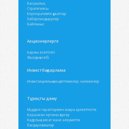
Басшылық
Стратегиясы
Корпоративтік құжаттар
Хабарландырулар
Байланыс
Акционерлерге
Қаржы есептілігі
Жылдық есебі
Инвестбағдарлама
Инвестициялық міндеттемелер: нәтижелер
Тұрақты даму
Мүдделі тараптармен өзара әрекеттестік
Қоршаған ортаны қорғау
Кадрлық саясат және әлеуметтік
бағдарламалар