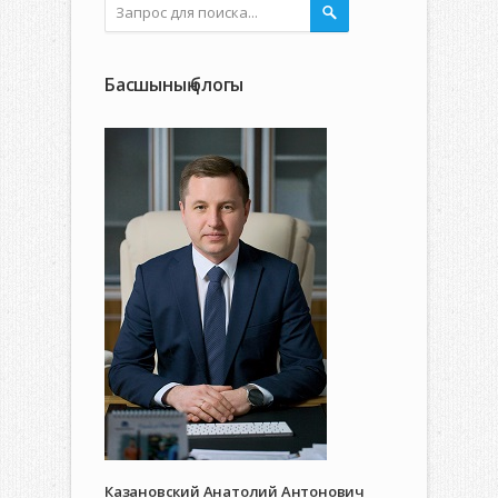
Басшының блогы
Казановский Анатолий Антонович