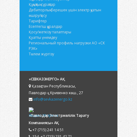
Құқықтық сұрақтар
Дебиторлық берешек үшін электр қуатын
өшіру/қосу
Тарифтер
Есептегіш құралдар
Қосу/жеткізу талаптары
Қуатты үнемдеу
Региональный профиль нагрузки АО «СК
РЭК»
Төлем жүргізу
«СЕВКАЗЭНЕРГО» АҚ
Қазақстан Республикасы,
Павлодар қ., Кривенко көш., 27
info@sevkazenergo.kz
«Павлодар Электржелілік Тарату
Компаниясы» АҚ
+7 (715) 241 14 51
154, +7 (715) 231 42 71