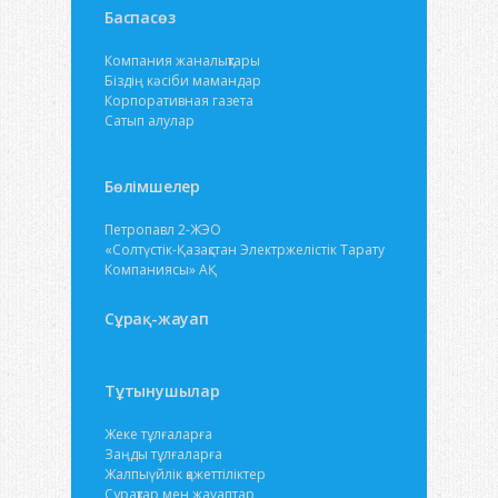
Баспасөз
Компания жаналықтары
Біздің кәсіби мамандар
Корпоративная газета
Сатып алулар
Бөлімшелер
Петропавл 2-ЖЭО
«Солтүстік-Қазақстан Электржелістік Тарату
Компаниясы» АҚ
Сұрақ-жауап
Тұтынушылар
Жеке тұлғаларға
Заңды тұлғаларға
Жалпыүйлік қажеттіліктер
Сұрақтар мен жауаптар