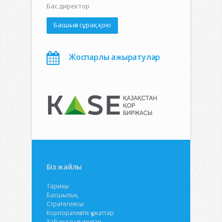
Бас директор
Басшыға сұрақ қою
Жоспарлы ажыратулар
Біз жайлы
Тарихы
Басшылық
Стратегиясы
Корпоративтік құжаттар
Хабарландырулар