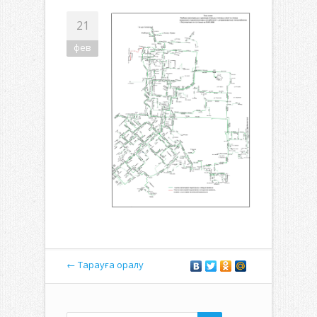
21
фев
← Тарауға оралу