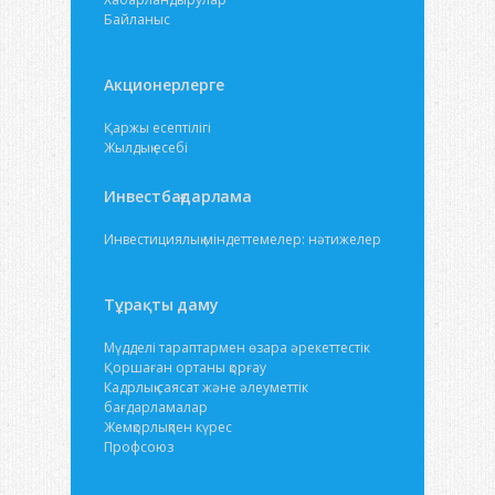
Байланыс
Акционерлерге
Қаржы есептілігі
Жылдық есебі
Инвестбағдарлама
Инвестициялық міндеттемелер: нәтижелер
Тұрақты даму
Мүдделі тараптармен өзара әрекеттестік
Қоршаған ортаны қорғау
Кадрлық саясат және әлеуметтік
бағдарламалар
Жемқорлықпен күрес
Профсоюз