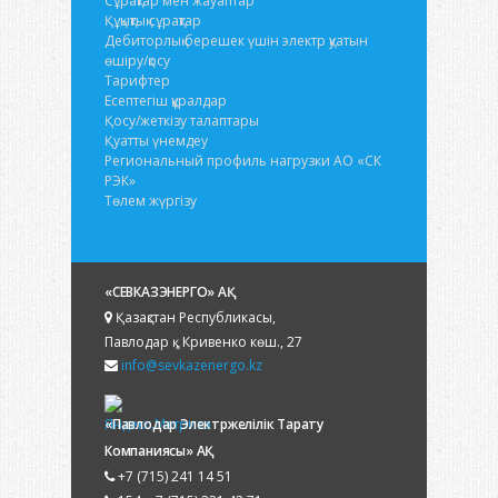
Сұрақтар мен жауаптар
Құқықтық сұрақтар
Дебиторлық берешек үшін электр қуатын
өшіру/қосу
Тарифтер
Есептегіш құралдар
Қосу/жеткізу талаптары
Қуатты үнемдеу
Региональный профиль нагрузки АО «СК
РЭК»
Төлем жүргізу
«СЕВКАЗЭНЕРГО» АҚ
Қазақстан Республикасы,
Павлодар қ., Кривенко көш., 27
info@sevkazenergo.kz
«Павлодар Электржелілік Тарату
Компаниясы» АҚ
+7 (715) 241 14 51