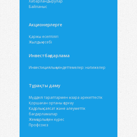
Хабарландырулар
Байланыс
Акционерлерге
Қаржы есептілігі
Жылдық есебі
Инвестбағдарлама
Инвестициялық міндеттемелер: нәтижелер
Тұрақты даму
Мүдделі тараптармен өзара әрекеттестік
Қоршаған ортаны қорғау
Кадрлық саясат және әлеуметтік
бағдарламалар
Жемқорлықпен күрес
Профсоюз