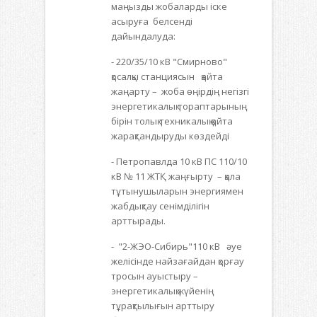
маңызды жобаларды іске
асыруға белсенді
дайындалуда:
- 220/35/10 кВ "Смирново"
қосалқы станциясын қайта
жаңарту – жоба өңірдің негізгі
энергетикалық тораптарының
бірін толық техникалық қайта
жарақтандыруды көздейді
- Петропавлда 10 кВ ПС 110/10
кВ № 11 ЖТҚ жаңғырту – қала
тұтынушыларын энергиямен
жабдықтау сенімділігін
арттырады.
- "2-ЖЭО-Сибирь"110 кВ әуе
желісінде найзағайдан қорғау
тросын ауыстыру –
энергетикалық жүйенің
тұрақтылығын арттыру