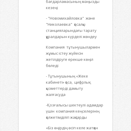
бағдарламасының маңызды
кезеңі
- "Новомихайловка" және
"Николаевка" қосалқы
станцияларындағы тарату
құралдарын күрделі жөндеу
Компания тұтынушылармен
жұмыс істеу жүйесін
жетілдіруге ерекше көңіл
бөледі:
- Тұтынушының «Жеке
кабинеті» қоса, цифрлық
қызметтерді дамыту
жалғасуда
-Қозғалысы шектеулі адамдар
үшін компания кеңселерінің
қолжетімділігі жақсарды
«Біз өңірдің өсіп келе жатқан