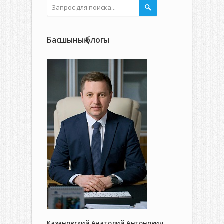
Басшының блогы
Казановский Анатолий Антонович