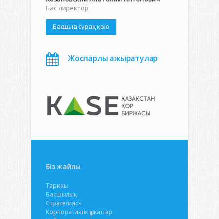
Бас директор
Басшыға сұрақ қою
Жоспарлы ажыратулар
Біз жайлы
Тарихы
Басшылық
Стратегиясы
Корпоративтік құжаттар