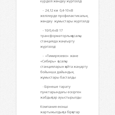
күрделі жөндеу жүргізілді
- 24,12 км 0,4-10 кВ
желілерде профилактикалық
жөндеу жұмыстары жүргізілді
- 10/0,4 кВ 17
трансформаторлық қосалқы
станцияда жаңғырту
жүргізілді
- «Тимирязево» және
«Сибирь» қосалқы
станцияларын қайта жаңарту
бойынша дайындық
жұмыстары басталды
- Бірнеше тарату
пунктарындағы ескірген
жабдықтар ауыстырылды
Компания екінші
жартыжылдықта бірқатар