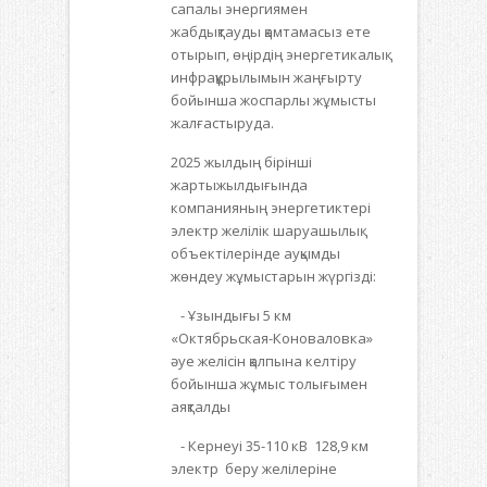
сапалы энергиямен
жабдықтауды қамтамасыз ете
отырып, өңірдің энергетикалық
инфрақұрылымын жаңғырту
бойынша жоспарлы жұмысты
жалғастыруда.
2025 жылдың бірінші
жартыжылдығында
компанияның энергетиктері
электр желілік шаруашылық
объектілерінде ауқымды
жөндеу жұмыстарын жүргізді:
- Ұзындығы 5 км
«Октябрьская-Коноваловка»
әуе желісін қалпына келтіру
бойынша жұмыс толығымен
аяқталды
- Кернеуі 35-110 кВ 128,9 км
электр беру желілеріне