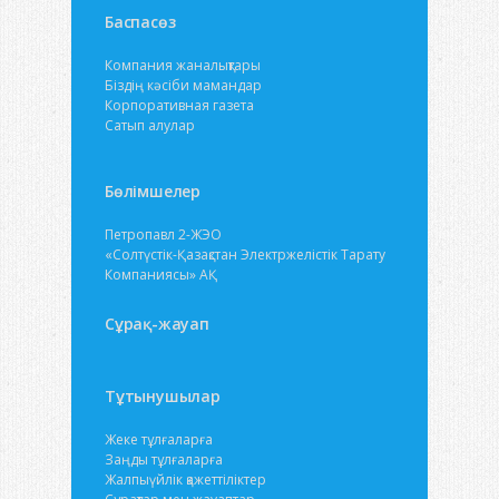
Баспасөз
Компания жаналықтары
Біздің кәсіби мамандар
Корпоративная газета
Сатып алулар
Бөлімшелер
Петропавл 2-ЖЭО
«Солтүстік-Қазақстан Электржелістік Тарату
Компаниясы» АҚ
Сұрақ-жауап
Тұтынушылар
Жеке тұлғаларға
Заңды тұлғаларға
Жалпыүйлік қажеттіліктер