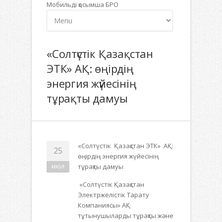
Мобильді қосымша БРО
«Солтүстік Қазақстан
ЭТК» АҚ: өңірдің
энергия жүйесінің
тұрақты дамуы
«
Солтүстік Қазақстан ЭТК» АҚ:
25
өңірдің энергия жүйесінің
июл
тұрақты дамуы
«Солтүстік Қазақстан
Электржелістік Тарату
Компаниясы» АҚ
тұтынушыларды тұрақты және