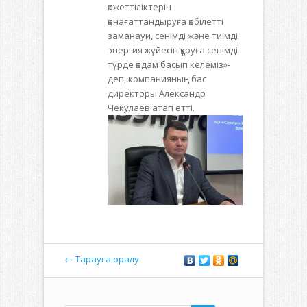
қажеттіліктерін
қанағаттандыруға қабілетті
заманауи, сенімді және тиімді
энергия жүйесін құруға сенімді
түрде қадам басып келеміз»-
деп, компанияның бас
директоры Александр
Чекулаев атап өтті.
← Тарауға оралу